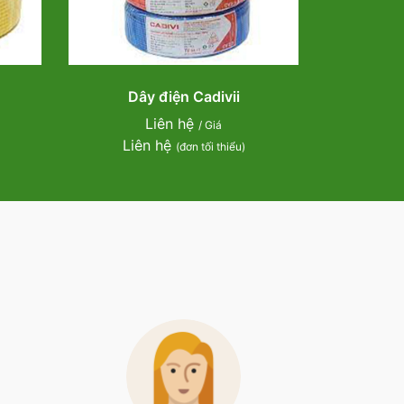
Dây điện Cadivii
Liên hệ
/ Giá
Liên hệ
(đơn tối thiểu)