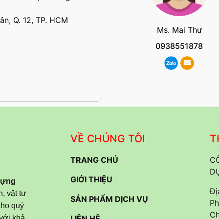
ân, Q. 12, TP. HCM
Ms. Mai Thư
0938551878
VỀ CHÚNG TÔI
T
TRANG CHỦ
CÔ
D
GIỚI THIỆU
Dựng
Đị
, vật tư
SẢN PHẨM DỊCH VỤ
Ph
cho quý
Ch
với khả
LIÊN HỆ