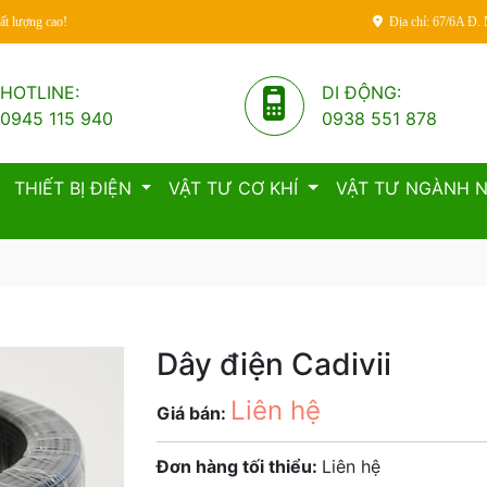
ất lượng cao!
Địa chỉ: 67/6A Đ.
HOTLINE:
DI ĐỘNG:
0945 115 940
0938 551 878
THIẾT BỊ ĐIỆN
VẬT TƯ CƠ KHÍ
VẬT TƯ NGÀNH
Dây điện Cadivii
Liên hệ
Giá bán:
Đơn hàng tối thiểu:
Liên hệ