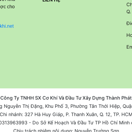
Ch
ược cho
Q.
Đi
khi.net
Ho
Em
Công Ty TNHH SX Cơ Khí Và Đầu Tư Xây Dựng Thành Phát
ng Nguyễn Thị Đặng, Khu Phố 3, Phường Tân Thới Hiệp, Quận
Chi nhánh: 327 Hà Huy Giáp, P. Thanh Xuân, Q. 12, TP. HC
0313963993 - Do Sở Kế Hoạch Và Đầu Tư TP Hồ Chí Minh 
Chịu trách nhiệm nội dung: Nguyễn Trường Sơn