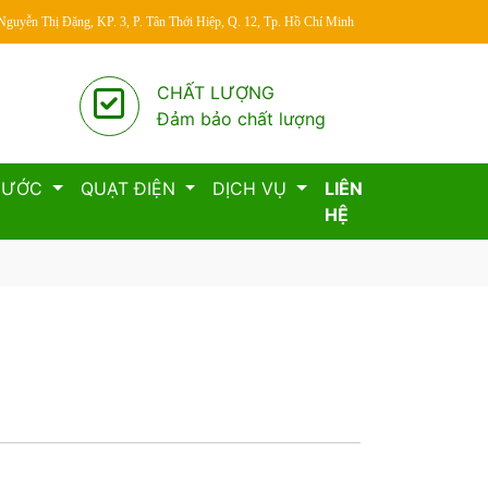
 Nguyễn Thị Đặng, KP. 3, P. Tân Thới Hiệp, Q. 12, Tp. Hồ Chí Minh
CHẤT LƯỢNG
Đảm bảo chất lượng
 NƯỚC
QUẠT ĐIỆN
DỊCH VỤ
LIÊN
HỆ