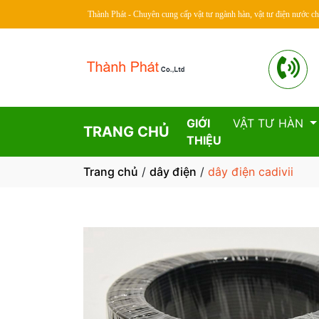
Thành Phát - Chuyên cung cấp vật tư ngành hàn, vật tư điện nước ch
GIỚI
VẬT TƯ HÀN
TRANG CHỦ
THIỆU
Trang chủ
/
dây điện
/
dây điện cadivii